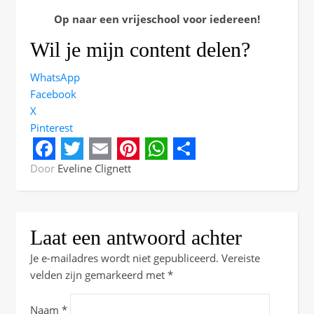
Op naar een vrijeschool voor iedereen!
Wil je mijn content delen?
WhatsApp
Facebook
X
Pinterest
Facebook
Twitter
Email
Pinterest
WhatsApp
Share
Door
Eveline Clignett
Laat een antwoord achter
Je e-mailadres wordt niet gepubliceerd.
Vereiste
velden zijn gemarkeerd met
*
Naam
*