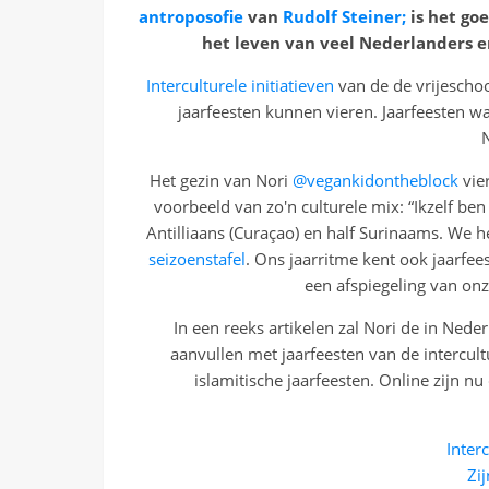
antroposofie
van
Rudolf Steiner;
is het go
het leven van veel Nederlanders e
Interculturele initiatieven
van de de vrijescho
jaarfeesten kunnen vieren. Jaarfeesten w
N
Het gezin van Nori
@vegankidontheblock
vier
voorbeeld van zo'n culturele mix: “Ikzelf ben
Antilliaans (Curaçao) en half Surinaams. We 
seizoenstafel
. Ons jaarritme kent ook jaarfeest
een afspiegeling van onz
In een reeks artikelen zal Nori de in Nede
aanvullen met jaarfeesten van de intercul
islamitische jaarfeesten. Online zijn n
Inter
Zij