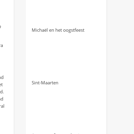
n
Michaël en het oogstfeest
ra
nd
Sint-Maarten
et
d.
nd
ral