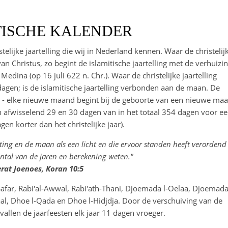
TISCHE KALENDER
telijke jaartelling die wij in Nederland kennen. Waar de christelij
van Christus, zo begint de islamitische jaartelling met de verhuizi
na (op 16 juli 622 n. Chr.). Waar de christelijke jaartelling
gen; is de islamitische jaartelling verbonden aan de maan. De
- elke nieuwe maand begint bij de geboorte van een nieuwe maa
afwisselend 29 en 30 dagen van in het totaal 354 dagen voor e
gen korter dan het christelijke jaar).
chting en de maan als een licht en die ervoor standen heeft verordend
antal van de jaren en berekening weten."
rat Joenoes, Koran 10:5
far, Rabi'al-Awwal, Rabi'ath-Thani, Djoemada l-Oelaa, Djoemada 
al, Dhoe l-Qada en Dhoe l-Hidjdja. Door de verschuiving van de
allen de jaarfeesten elk jaar 11 dagen vroeger.