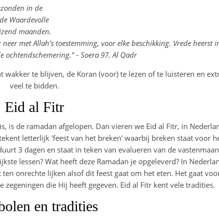
ezonden in de
 de Waardevolle
uizend maanden.
r neer met Allah’s toestemming, voor elke beschikking. Vrede heerst i
de ochtendschemering." - Soera 97. Al Qadr
t wakker te blijven, de Koran (voor) te lezen of te luisteren en ext
veel te bidden.
Eid al Fitr
 is de ramadan afgelopen. Dan vieren we Eid al Fitr, in Nederla
tekent letterlijk 'feest van het breken' waarbij breken staat voor h
duurt 3 dagen en staat in teken van evalueren van de vastenmaan
ijkste lessen? Wat heeft deze Ramadan je opgeleverd? In Nederla
 ten onrechte lijken alsof dit feest gaat om het eten. Het gaat voo
zegeningen die Hij heeft gegeven. Eid al Fitr kent vele tradities.
olen en tradities