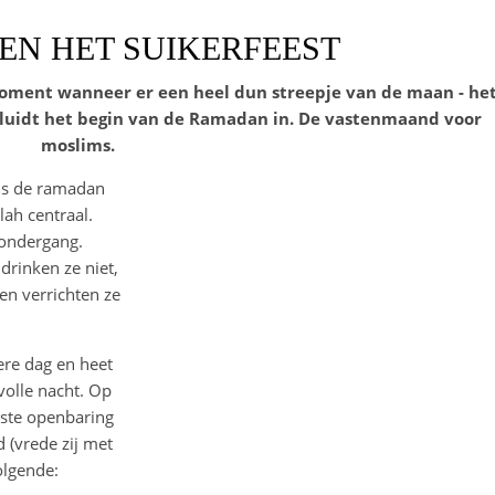
N HET SUIKERFEEST
oment wanneer er een heel dun streepje van de maan - he
s, luidt het begin van de Ramadan in. De vastenmaand voor
moslims.
ns de ramadan
lah centraal.
ondergang.
drinken ze niet,
 en verrichten ze
re dag en heet
volle nacht. Op
erste openbaring
(vrede zij met
olgende: