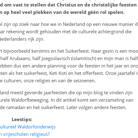
ed om vast te stellen dat Christus en de christelijke feesten 
n op heel veel plekken van de wereld géén rol spelen.
ol zijn op zoek naar hoe we in Nederland op een nieuwe manier d
aar rekening wordt gehouden met de culturele achtergrond die
ederlanders rijk zijn.
t bijvoorbeeld kerstmis en het Suikerfeest. Haar gezin is een moo
 half Arubaans, half Joegoslavisch (islamitisch) en mijn man is half
hebben dus een andere planning voor de feesten in het jaar en on
en als het suikerfeest, Keti Koti en het offerfeest. Onze jaartafel i
e culturen, onze religies en van de seizoenen.
rland meest gevierde jaarfeesten die op mijn blog te vinden zijn
turele Waldorfbeweging. In dit artikel komt een verzameling van
u de ramadan en het suikerfeest. Later volgen andere feesten.
Leestips:
cultureel Waldorfonderwijs
n vrijescholen religieus?