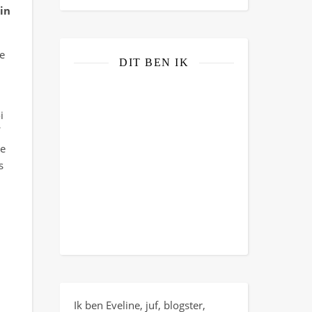
in
e
DIT BEN IK
i
ze
s
Ik ben Eveline, juf, blogster,