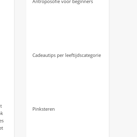
Antroposofie voor beginners
Cadeautips per leeftijdscategorie
t
Pinksteren
ok
es
et