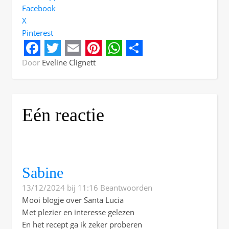
Facebook
X
Pinterest
Facebook
Twitter
Email
Pinterest
WhatsApp
Share
Door
Eveline Clignett
Eén reactie
Sabine
13/12/2024 bij 11:16
Beantwoorden
Mooi blogje over Santa Lucia
Met plezier en interesse gelezen
En het recept ga ik zeker proberen