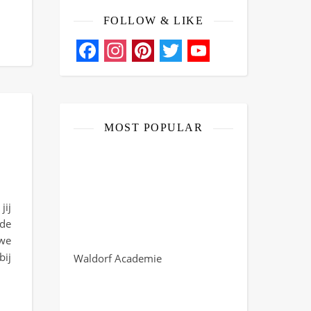
FOLLOW & LIKE
Facebook
Instagram
Pinterest
Twitter
YouTube
Channel
MOST POPULAR
jij
 de
we
bij
Waldorf Academie