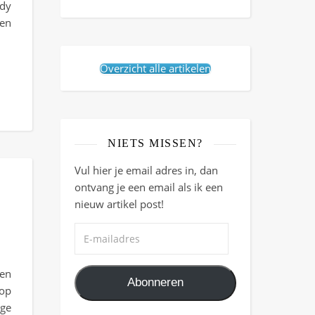
ndy
en
Overzicht alle artikelen
NIETS MISSEN?
Vul hier je email adres in, dan
ontvang je een email als ik een
nieuw artikel post!
E-mailadres
en
Abonneren
 op
ige