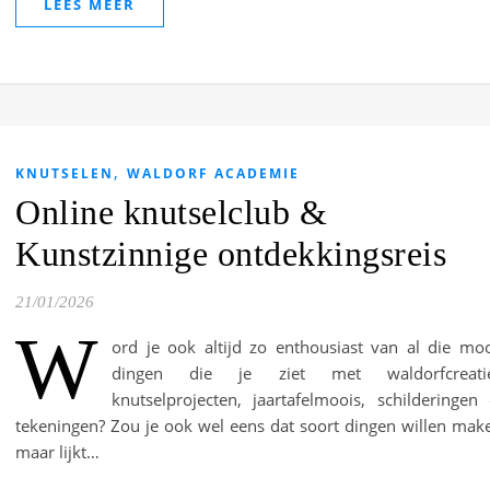
LEES MEER
,
KNUTSELEN
WALDORF ACADEMIE
Online knutselclub &
Kunstzinnige ontdekkingsreis
21/01/2026
W
ord je ook altijd zo enthousiast van al die mo
dingen die je ziet met waldorfcreatie
knutselprojecten, jaartafelmoois, schilderingen
tekeningen? Zou je ook wel eens dat soort dingen willen mak
maar lijkt…