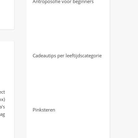
Antroposofie voor beginners
Cadeautips per leeftijdscategorie
ect
x)
's
Pinksteren
mag