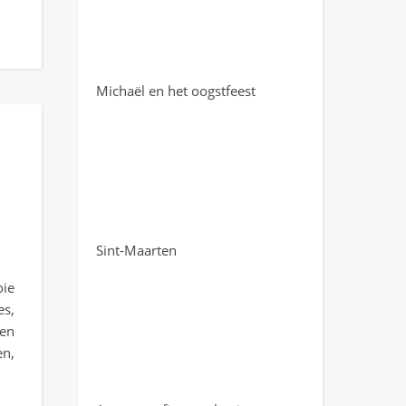
Michaël en het oogstfeest
Sint-Maarten
oie
s,
 en
en,