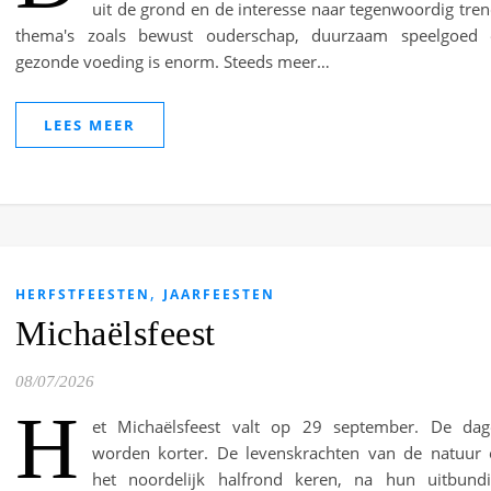
uit de grond en de interesse naar tegenwoordig tre
thema's zoals bewust ouderschap, duurzaam speelgoed 
gezonde voeding is enorm. Steeds meer…
LEES MEER
,
HERFSTFEESTEN
JAARFEESTEN
Michaëlsfeest
08/07/2026
H
et Michaëlsfeest valt op 29 september. De dag
worden korter. De levenskrachten van de natuur
het noordelijk halfrond keren, na hun uitbund