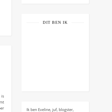
DIT BEN IK
 is
omt
ber
Ik ben Eveline, juf, blogster,