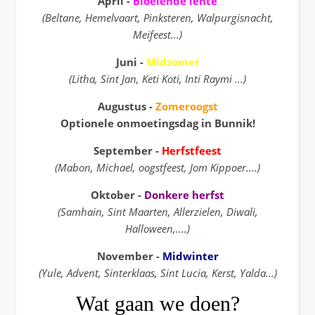
April
-
Bloeiende lente
(Beltane, Hemelvaart, Pinksteren, Walpurgisnacht,
Meifeest...)
Juni
-
Midzomer
(Litha, Sint Jan, Keti Koti, Inti Raymi ...)
Augustus -
Zomeroogst
Optionele onmoetingsdag in Bunnik!
September -
Herfstfeest
(Mabon, Michael, oogstfeest, Jom Kippoer....)
Oktober -
Donkere herfst
(Samhain, Sint Maarten, Allerzielen, Diwali,
Halloween,....)
November
-
Midwinter
(Yule, Advent, Sinterklaas, Sint Lucia, Kerst, Yalda...)
Wat gaan we doen?