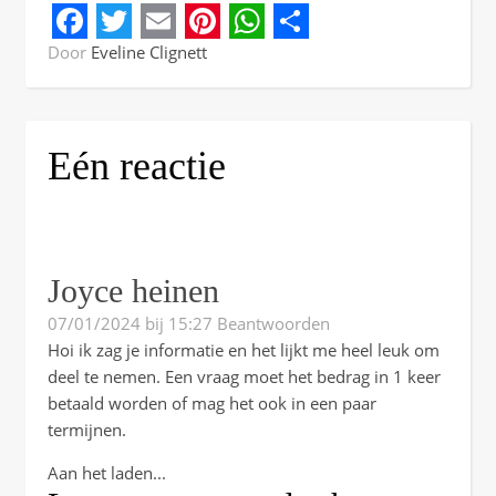
Facebook
Twitter
Email
Pinterest
WhatsApp
Share
Door
Eveline Clignett
Eén reactie
Joyce heinen
07/01/2024 bij 15:27
Beantwoorden
Hoi ik zag je informatie en het lijkt me heel leuk om
deel te nemen. Een vraag moet het bedrag in 1 keer
betaald worden of mag het ook in een paar
termijnen.
Aan het laden...