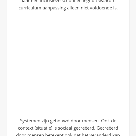
naar een inclusieve school en legt uit waarom
curriculum aanpassing alleen niet voldoende is.
Systemen zijn gebouwd door mensen. Ook de
context (situatie) is sociaal gecreëerd. Gecreëerd
door mensen betekent ook dat het veranderd kan