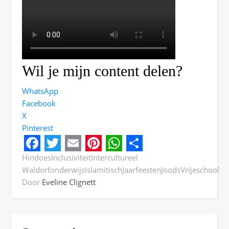
Wil je mijn content delen?
WhatsApp
Facebook
X
Pinterest
Facebook
Twitter
Email
Pinterest
WhatsApp
Share
Hindoes
Inclusiviteit
Intercultureel
Waldorfonderwijs
Islamitisch
Jaarfeesten
Joods
Vrijeschool
Door
Eveline Clignett