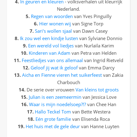
4.
In geuren en kleuren
- volksverhalen uit kleurrijk
Nederland.
5.
Regen van woorden
van Yves Pinguilly
6.
Hier wonen wij
van Signe Torp
7.
Sari's wollen sjaal
van Dawn Casey
8.
Ik zou wel een kindje lusten
van Sylviane Donnio
9.
Een wereld vol liedjes
van Nurlaila Karim
10.
Kinderen van Adam
van Petra van Helden
11.
Feestliedjes van ons allemaal
van Ingrid Rietveld
12.
Geloof jij wat ik geloof
van Emma Darcy
13.
Aicha en Fienne vieren het suikerfeest
van Zakia
Charbouch
14.
De serie over vrouwen
Van kleins tot groots
15.
Julian is een zeemeermin
van Jessica Love
16.
Waar is mijn noedelsoep?!?
van Chee Han
17.
Hallo Teckel Tom
van Bette Westera
18.
Eén grote familie
van Elisenda Roca
19.
Het huis met de gele deur
van Hanne Luyten