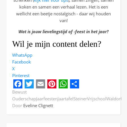
schenken (
kijk hier voor tips
), samen zingen, samen
koken en samen een verhaal lezen. Het is een
wellicht een beetje nostalgisch - daar wij houden
van!
Wat is jouw lievelingstijd of -feest in het jaar?
Wil je mijn content delen?
WhatsApp
Facebook
X
Pinterest
Facebook
Twitter
Email
Pinterest
WhatsApp
Share
Bewust
Ouderschap
Jaarfeesten
Jaartafel
Steiner
Vrijschool
Waldorf
Door
Eveline Clignett