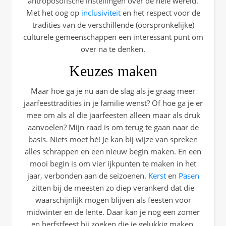
antroposofische instellingen over de hele wereld.
Met het oog op
inclusiviteit
en het respect voor de
tradities van de verschillende (oorspronkelijke)
culturele gemeenschappen een interessant punt om
over na te denken.
Keuzes maken
Maar hoe ga je nu aan de slag als je graag meer
jaarfeesttradities in je familie wenst? Of hoe ga je er
mee om als al die jaarfeesten alleen maar als druk
aanvoelen? Mijn raad is om terug te gaan naar de
basis. Niets moet hè! Je kan bij wijze van spreken
alles schrappen en een nieuw begin maken. En een
mooi begin is om vier ijkpunten te maken in het
jaar, verbonden aan de seizoenen.
Kerst
en
Pasen
zitten bij de meesten zo diep verankerd dat die
waarschijnlijk mogen blijven als feesten voor
midwinter en de lente. Daar kan je nog een zomer
en herfstfeest bij zoeken die je gelukkig maken.