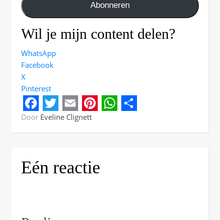
Abonneren
Wil je mijn content delen?
WhatsApp
Facebook
X
Pinterest
Facebook
Twitter
Email
Pinterest
WhatsApp
Share
Door
Eveline Clignett
Eén reactie