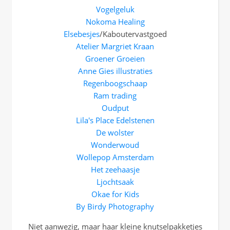
Vogelgeluk
Nokoma Healing
Elsebesjes
/Kaboutervastgoed
Atelier Margriet Kraan
Groener Groeien
Anne Gies illustraties
Regenboogschaap
Ram trading
Oudput
Lila's Place Edelstenen
De wolster
Wonderwoud
Wollepop Amsterdam
Het zeehaasje
Ljochtsaak
Okae for Kids
By Birdy Photography
Niet aanwezig, maar haar kleine knutselpakketjes