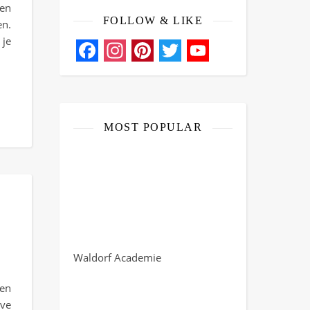
een
FOLLOW & LIKE
n.
 je
Facebook
Instagram
Pinterest
Twitter
YouTube
Channel
MOST POPULAR
Waldorf Academie
hen
eve