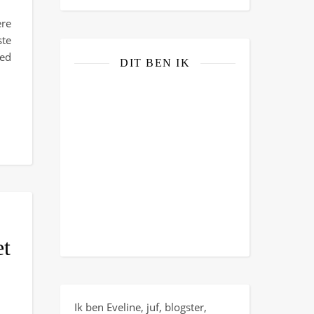
ere
ste
oed
DIT BEN IK
et
Ik ben Eveline, juf, blogster,