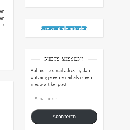
nen
pen
, 7
Overzicht alle artikelen
NIETS MISSEN?
Vul hier je email adres in, dan
ontvang je een email als ik een
nieuw artikel post!
E-mailadres
Abonneren