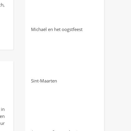
ch,
Michaël en het oogstfeest
Sint-Maarten
in
 en
ur