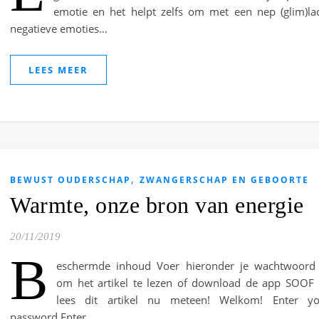
emotie en het helpt zelfs om met een nep (glim)la
negatieve emoties…
LEES MEER
,
BEWUST OUDERSCHAP
ZWANGERSCHAP EN GEBOORTE
Warmte, onze bron van energie
20/11/2019
B
eschermde inhoud Voer hieronder je wachtwoord 
om het artikel te lezen of download de app SOOF
lees dit artikel nu meteen! Welkom! Enter yo
password Enter