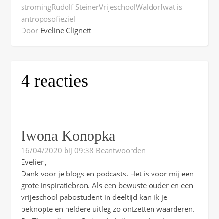
stroming
Rudolf Steiner
Vrijeschool
Waldorf
wat is
antroposofie
ziel
Door
Eveline Clignett
4 reacties
Iwona Konopka
16/04/2020 bij 09:38
Beantwoorden
Evelien,
Dank voor je blogs en podcasts. Het is voor mij een
grote inspiratiebron. Als een bewuste ouder en een
vrijeschool pabostudent in deeltijd kan ik je
beknopte en heldere uitleg zo ontzetten waarderen.