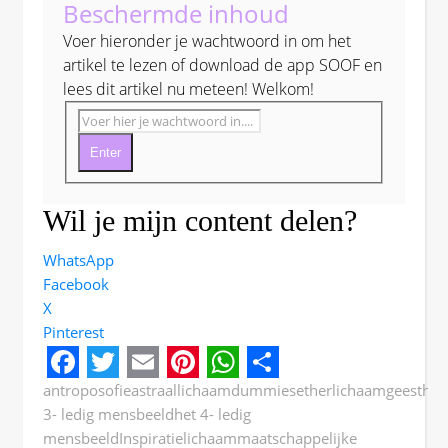
Beschermde inhoud
Voer hieronder je wachtwoord in om het
artikel te lezen of download de app SOOF en
lees dit artikel nu meteen! Welkom!
Enter
Wil je mijn content delen?
WhatsApp
Facebook
X
Pinterest
Facebook
Twitter
Email
Pinterest
WhatsApp
Share
antroposofie
astraallichaam
dummies
etherlichaam
geest
het
3- ledig mensbeeld
het 4- ledig
mensbeeld
Inspiratie
lichaam
maatschappelijke