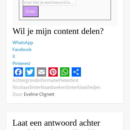
Enter
Wil je mijn content delen?
WhatsApp
Facebook
X
Pinterest
Facebook
Twitter
Email
Pinterest
WhatsApp
Share
Achtergrondinformatie
Pieten
Sint
Nicolaas
Sinterklaasboeken
Sinterklaasliedjes
Door
Eveline Clignett
Laat een antwoord achter