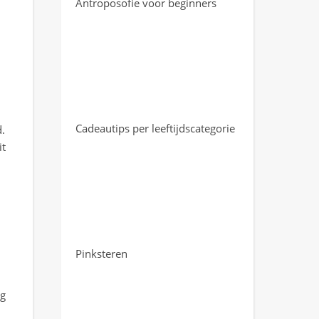
Antroposofie voor beginners
Cadeautips per leeftijdscategorie
d.
it
Pinksteren
ng