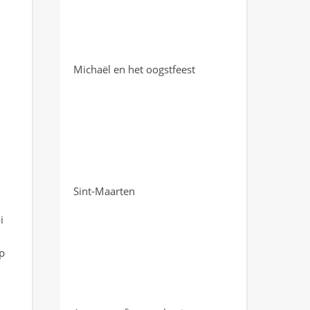
Michaël en het oogstfeest
Sint-Maarten
i
p