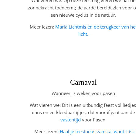
Wat vieren we: Op deze feestdag vieren we dat de
zonnekracht toeneemt; de aarde bereidt zich voor 
een nieuwe cyclus in de natuur.
Meer lezen:
Maria Lichtmis en de terugkeer van he
licht.
Carnaval
Wanneer: 7 weken voor pasen
Wat vieren we: Dit is een uitbundig feest vol liedjes
dans en verkleedpartijtjes, dat vooraf gaat aan de
vastentijd
voor Pasen.
Meer lezen:
Haal je feestneus van stal want 't is