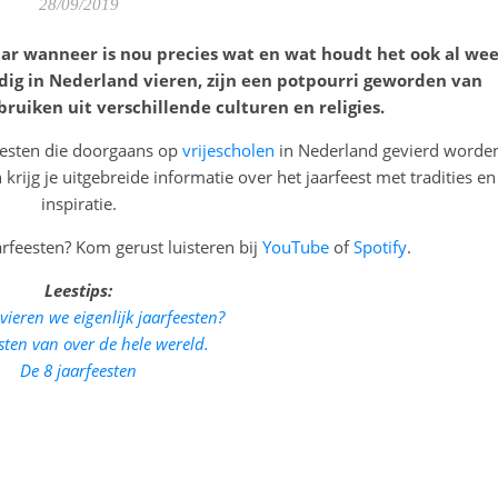
28/09/2019
Maar wanneer is nou precies wat en wat houdt het ook al we
rdig in Nederland vieren, zijn een potpourri geworden van
ruiken uit verschillende culturen en religies.
rfeesten die doorgaans op
vrijescholen
in Nederland gevierd worde
n krijg je uitgebreide informatie over het jaarfeest met tradities en
inspiratie.
rfeesten? Kom gerust luisteren bij
YouTube
of
Spotify
.
Leestips:
eren we eigenlijk jaarfeesten?
sten van over de hele wereld.
De 8 jaarfeesten