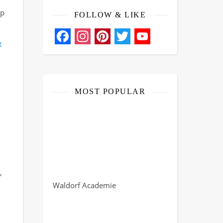
op
FOLLOW & LIKE
t
Facebook
Instagram
Pinterest
Twitter
YouTube
Channel
MOST POPULAR
,
Waldorf Academie