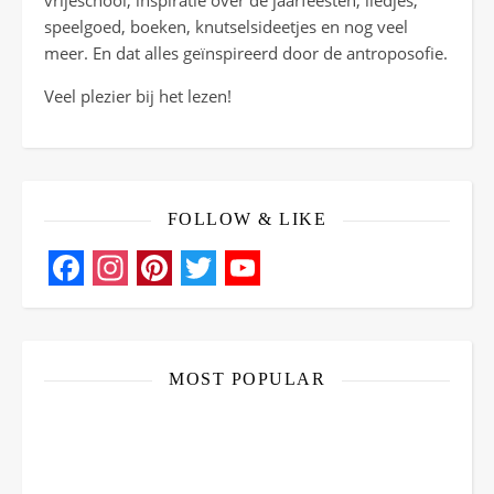
vrijeschool, inspiratie over de jaarfeesten, liedjes,
speelgoed, boeken, knutselsideetjes en nog veel
meer. En dat alles geïnspireerd door de antroposofie.
Veel plezier bij het lezen!
FOLLOW & LIKE
Facebook
Instagram
Pinterest
Twitter
YouTube
Channel
MOST POPULAR