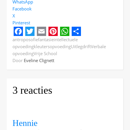
WhatsApp
Facebook
X
Pinterest
Facebook
Twitter
Email
Pinterest
WhatsApp
Share
antroposofie
fantasie
intellectuele
opvoeding
kleuters
opvoeding
Uitlegdrift
Verbale
opvoeding
Vrije School
Door
Eveline Clignett
3 reacties
Hennie