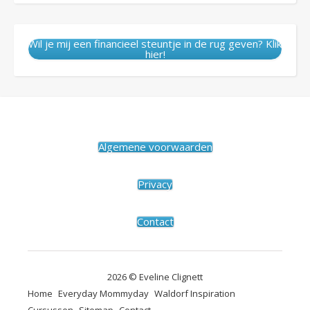
Wil je mij een financieel steuntje in de rug geven? Klik
hier!
Algemene voorwaarden
Privacy
Contact
2026 © Eveline Clignett
Home
Everyday Mommyday
Waldorf Inspiration
Cursussen
Sitemap
Contact