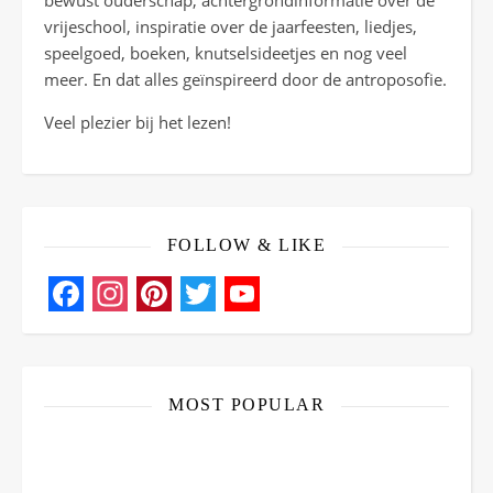
bewust ouderschap, achtergrondinformatie over de
vrijeschool, inspiratie over de jaarfeesten, liedjes,
speelgoed, boeken, knutselsideetjes en nog veel
meer. En dat alles geïnspireerd door de antroposofie.
Veel plezier bij het lezen!
FOLLOW & LIKE
Facebook
Instagram
Pinterest
Twitter
YouTube
Channel
MOST POPULAR