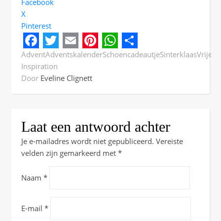
Facebook
X
Pinterest
Facebook
Twitter
Email
Pinterest
WhatsApp
Share
Advent
Adventskalender
Schoencadeautje
Sinterklaas
Vrijesc
Inspiration
Door
Eveline Clignett
Laat een antwoord achter
Je e-mailadres wordt niet gepubliceerd.
Vereiste
velden zijn gemarkeerd met
*
Naam
*
E-mail
*