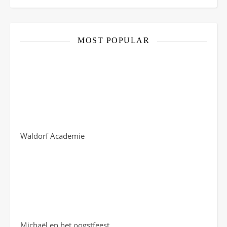
Facebook
Instagram
Pinterest
Twitter
YouTube
Channel
MOST POPULAR
Waldorf Academie
Michaël en het oogstfeest