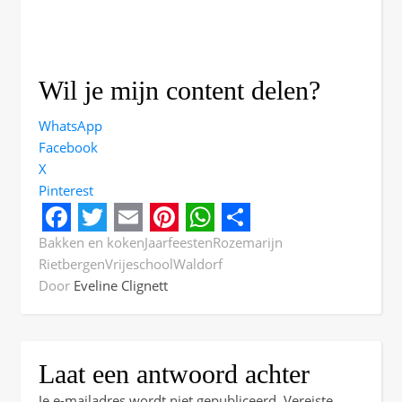
Wil je mijn content delen?
WhatsApp
Facebook
X
Pinterest
Facebook
Twitter
Email
Pinterest
WhatsApp
Share
Bakken en koken
Jaarfeesten
Rozemarijn
Rietbergen
Vrijeschool
Waldorf
Door
Eveline Clignett
Laat een antwoord achter
Je e-mailadres wordt niet gepubliceerd.
Vereiste