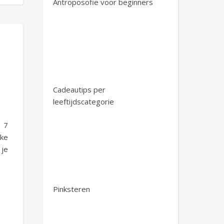
Antroposofie voor beginners
Cadeautips per
leeftijdscategorie
, 7
lke
 je
Pinksteren