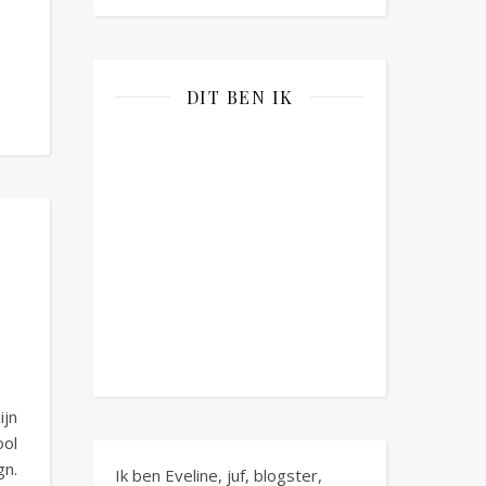
DIT BEN IK
ijn
ool
gn.
Ik ben Eveline, juf, blogster,