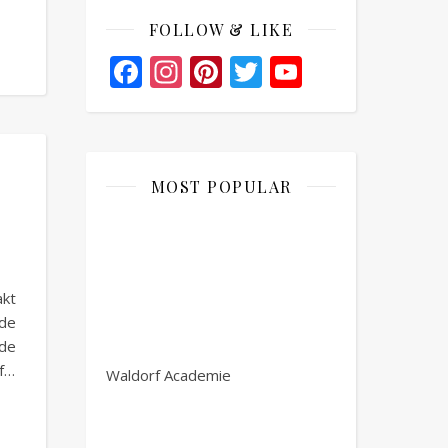
FOLLOW & LIKE
Facebook
Instagram
Pinterest
Twitter
YouTube
Channel
MOST POPULAR
akt
 de
de
of…
Waldorf Academie