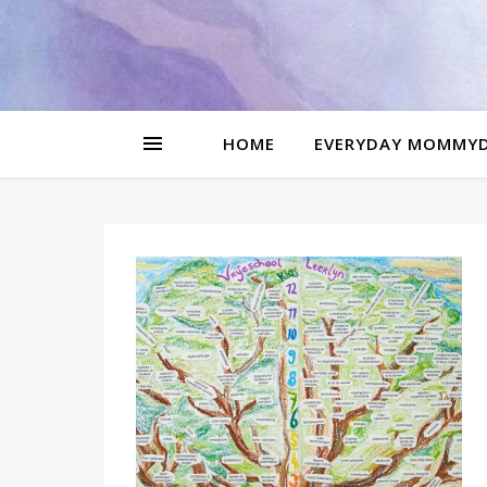
be
l
HOME
EVERYDAY MOMMY