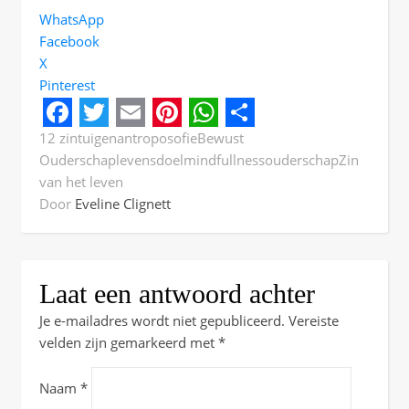
WhatsApp
Facebook
X
Pinterest
Facebook
Twitter
Email
Pinterest
WhatsApp
Share
12 zintuigen
antroposofie
Bewust
Ouderschap
levensdoel
mindfullness
ouderschap
Zin
van het leven
Door
Eveline Clignett
Laat een antwoord achter
Je e-mailadres wordt niet gepubliceerd.
Vereiste
velden zijn gemarkeerd met
*
Naam
*