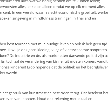
 consumeren alles wat we nodig hebben om te kunnen leven;
erwoesten alles, enkel en alleen omdat we op elk moment alles
n cent. In een wereld waarin slecht economische groei telt, werk
zoeken zingeving in mindfulness trainingen in Thailand en
k ben best tevreden met mijn huidige leven en ook ik heb geen tijd
e, ik wil je ook geen kleding- vlieg of vleesschaamte aanpraten,
 doen? De industrie en de, als marionetten dansende politici zijn a
.... En toch zal de verandering van binnenuit moeten komen; vanuit
 onze kinderen! Erop hopende dat de politiek en het bedrijfsleve
kker wordt!
e het gebruik van kunstmest en pesticiden terug. Dat betekent he
erleven van insecten. Houd ook rekening met lokaal en