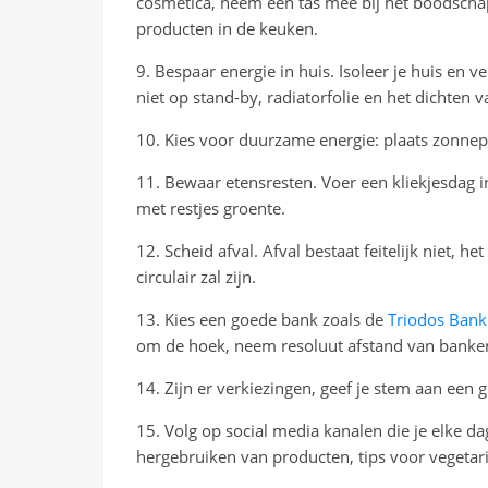
cosmetica, neem een tas mee bij het boodsch
producten in de keuken.
9. Bespaar energie in huis. Isoleer je huis en v
niet op stand-by, radiatorfolie en het dichten 
10. Kies voor duurzame energie: plaats zonne
11. Bewaar etensresten. Voer een kliekjesdag i
met restjes groente.
12. Scheid afval. Afval bestaat feitelijk niet, 
circulair zal zijn.
13. Kies een goede bank zoals de
Triodos Bank
om de hoek, neem resoluut afstand van banken
14. Zijn er verkiezingen, geef je stem aan een g
15. Volg op social media kanalen die je elke dag
hergebruiken van producten, tips voor vegetari