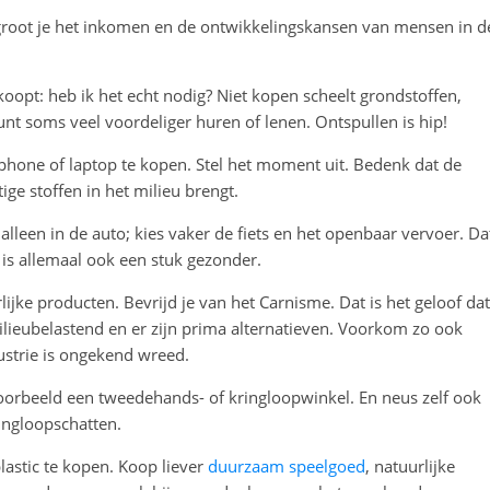
rgroot je het inkomen en de ontwikkelingskansen van mensen in d
oopt: heb ik het echt nodig? Niet kopen scheelt grondstoffen,
kunt soms veel voordeliger huren of lenen. Ontspullen is hip!
hone of laptop te kopen. Stel het moment uit. Bedenk dat de
ge stoffen in het milieu brengt.
 alleen in de auto; kies vaker de fiets en het openbaar vervoer. Da
et is allemaal ook een stuk gezonder.
lijke producten. Bevrijd je van het Carnisme. Dat is het geloof dat
lieubelastend en er zijn prima alternatieven. Voorkom zo ook
ustrie is ongekend wreed.
voorbeeld een tweedehands- of kringloopwinkel. En neus zelf ook
ingloopschatten.
plastic te kopen. Koop liever
duurzaam speelgoed
, natuurlijke