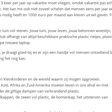
d 3 keer per jaar op vakantie moet vliegen, omdat vakantie pas ec
tapt. Het kan me ook niet zoveel schelen dat mensen eens per jaar e
s nodig heeft en 1000 euro per maand aan kleren uit wil geven. F
 tuin vol stenen. Jouw tuin, jouw leven, jouw betonnen woestijn,
geluk afhangt van altijd beschikbare praktische plastic rietjes, plasti
ppe nieuwe laptop.
, je draagt goed bij en er zijn een handje vol mensen ontzettend bl
ang het nog kan.
jn kleinkinderen en de wereld waarin zij mogen opgroeien.
 Azië, Afrika en Zuid-Amerika moeten leven in ons afval en met
er de giftige dampen van verbrandend plastic.
kappen, de zeeen vol plastic, de bomenkap, het uitsterven van