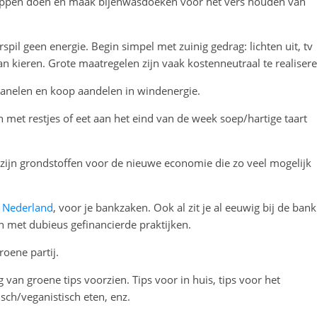
appen doen en maak bijenwasdoeken voor het vers houden van
erspil geen energie. Begin simpel met zuinig gedrag: lichten uit, tv
van kieren. Grote maatregelen zijn vaak kostenneutraal te realisere
panelen en koop aandelen in windenergie.
n met restjes of eet aan het eind van de week soep/hartige taart
het zijn grondstoffen voor de nieuwe economie die zo veel mogelijk
 Nederland
, voor je bankzaken. Ook al zit je al eeuwig bij de bank
 met dubieus gefinancierde praktijken.
roene partij.
 van groene tips voorzien. Tips voor in huis, tips voor het
sch/veganistisch eten, enz.