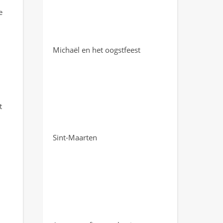
e
Michaël en het oogstfeest
t
Sint-Maarten