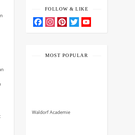
FOLLOW & LIKE
en
Facebook
Instagram
Pinterest
Twitter
YouTube
Channel
MOST POPULAR
an
n
Waldorf Academie
t