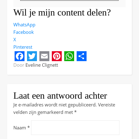
Wil je mijn content delen?
WhatsApp
Facebook
X
Pinterest
Facebook
Twitter
Email
Pinterest
WhatsApp
Share
Door
Eveline Clignett
Laat een antwoord achter
Je e-mailadres wordt niet gepubliceerd.
Vereiste
velden zijn gemarkeerd met
*
Naam
*