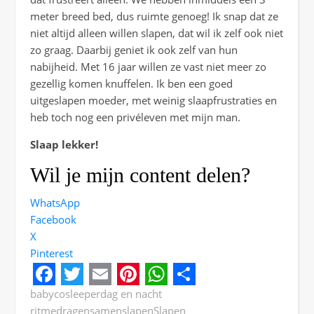
meter breed bed, dus ruimte genoeg! Ik snap dat ze
niet altijd alleen willen slapen, dat wil ik zelf ook niet
zo graag. Daarbij geniet ik ook zelf van hun
nabijheid. Met 16 jaar willen ze vast niet meer zo
gezellig komen knuffelen. Ik ben een goed
uitgeslapen moeder, met weinig slaapfrustraties en
heb toch nog een privéleven met mijn man.
Slaap lekker!
Wil je mijn content delen?
WhatsApp
Facebook
X
Pinterest
Facebook
Twitter
Email
Pinterest
WhatsApp
Share
baby
cosleeper
dag en nacht
ritme
dragen
samenslapen
Slapen