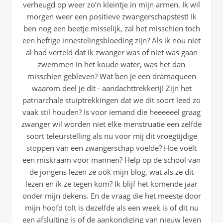
verheugd op weer zo’n kleintje in mijn armen. Ik wil
morgen weer een positieve zwangerschapstest! Ik
ben nog een beetje misselijk, zal het misschien toch
een heftige innestelingsbloeding zijn? Als ik nou niet
al had verteld dat ik zwanger was of niet was gaan
zwemmen in het koude water, was het dan
misschien gebleven? Wat ben je een dramaqueen
waarom deel je dit - aandachttrekkerij! Zijn het
patriarchale stuiptrekkingen dat we dit soort leed zo
vaak stil houden? Is voor iemand die heeeeeel graag
zwanger wil worden niet elke menstruatie een zelfde
soort teleurstelling als nu voor mij dit vroegtijdige
stoppen van een zwangerschap voelde? Hoe voelt
een miskraam voor mannen? Help op de school van
de jongens lezen ze ook mijn blog, wat als ze dit
lezen en ik ze tegen kom? Ik blijf het komende jaar
onder mijn dekens. En de vraag die het meeste door
mijn hoofd tolt is dezelfde als een week is of dit nu
een afsluiting is of de aankondiging van nieuw leven