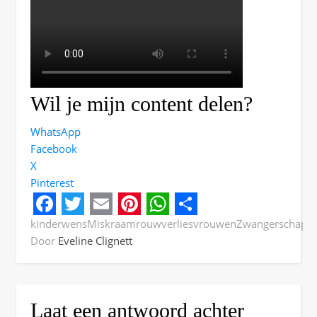
Wil je mijn content delen?
WhatsApp
Facebook
X
Pinterest
Facebook
Twitter
Email
Pinterest
WhatsApp
Share
kinderwens
Miskraam
rouw
verlies
vrouwen
Zwangerschap
Door
Eveline Clignett
Laat een antwoord achter