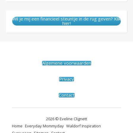
Wil je mij een financieel steuntje in de rug geven? Klik
hier!
Algemene voorwaarden
Privacy
Contact
2026 © Eveline Clignett
Home
Everyday Mommyday
Waldorf Inspiration
Cursussen
Sitemap
Contact