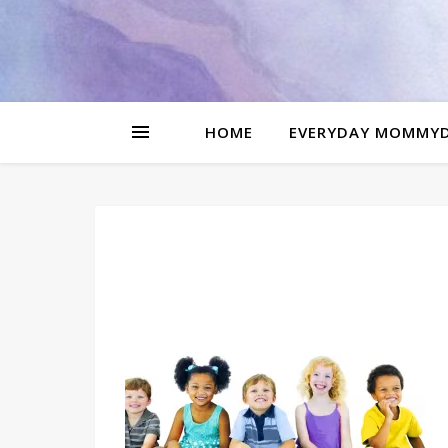
be
l
HOME
EVERYDAY MOMMY