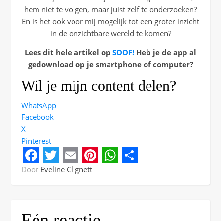
hem niet te volgen, maar juist zelf te onderzoeken?
En is het ook voor mij mogelijk tot een groter inzicht
in de onzichtbare wereld te komen?
Lees dit hele artikel op
SOOF!
Heb je de app al
gedownload op je smartphone of computer?
Wil je mijn content delen?
WhatsApp
Facebook
X
Pinterest
Facebook
Twitter
Email
Pinterest
WhatsApp
Share
Door
Eveline Clignett
Eén reactie