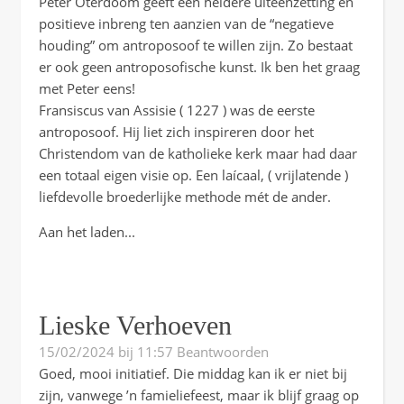
Peter Oterdoom geeft een heldere uiteenzetting en
positieve inbreng ten aanzien van de “negatieve
houding” om antroposoof te willen zijn. Zo bestaat
er ook geen antroposofische kunst. Ik ben het graag
met Peter eens!
Fransiscus van Assisie ( 1227 ) was de eerste
antroposoof. Hij liet zich inspireren door het
Christendom van de katholieke kerk maar had daar
een totaal eigen visie op. Een laícaal, ( vrijlatende )
liefdevolle broederlijke methode mét de ander.
Aan het laden...
Lieske Verhoeven
15/02/2024 bij 11:57
Beantwoorden
Goed, mooi initiatief. Die middag kan ik er niet bij
zijn, vanwege ’n famieliefeest, maar ik blijf graag op