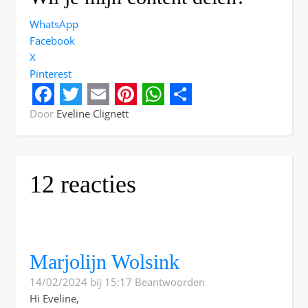
WhatsApp
Facebook
X
Pinterest
Facebook
Twitter
Email
Pinterest
WhatsApp
Share
Door
Eveline Clignett
12 reacties
Marjolijn Wolsink
14/02/2024 bij 15:17
Beantwoorden
Hi Eveline,