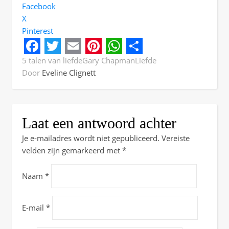
Facebook
X
Pinterest
Facebook
Twitter
Email
Pinterest
WhatsApp
Share
5 talen van liefde
Gary Chapman
Liefde
Door
Eveline Clignett
Laat een antwoord achter
Je e-mailadres wordt niet gepubliceerd.
Vereiste
velden zijn gemarkeerd met
*
Naam
*
E-mail
*