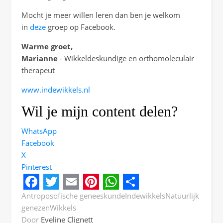
Mocht je meer willen leren dan ben je welkom
in
deze
groep op Facebook.
Warme groet,
Marianne
- Wikkeldeskundige en orthomoleculair
therapeut
www.indewikkels.nl
Wil je mijn content delen?
WhatsApp
Facebook
X
Pinterest
Facebook
Twitter
Email
Pinterest
WhatsApp
Share
Antroposofische geneeskunde
Indewikkels
Natuurlijk
genezen
Wikkels
Door
Eveline Clignett