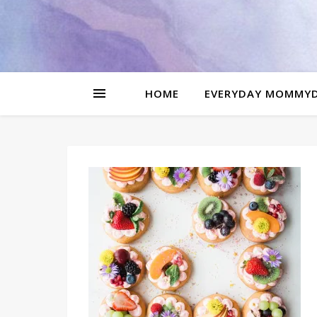
be
l
HOME
EVERYDAY MOMMY