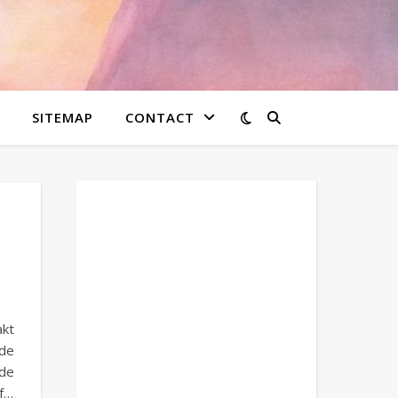
SITEMAP
CONTACT
akt
 de
de
of…