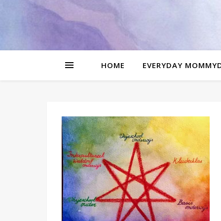
be
l
HOME
EVERYDAY MOMMY