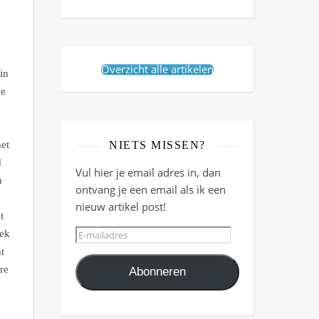
Overzicht alle artikelen
in
ne
e
het
NIETS MISSEN?
d
Vul hier je email adres in, dan
n
ontvang je een email als ik een
e
nieuw artikel post!
t
E-mailadres
eek
t
re
Abonneren