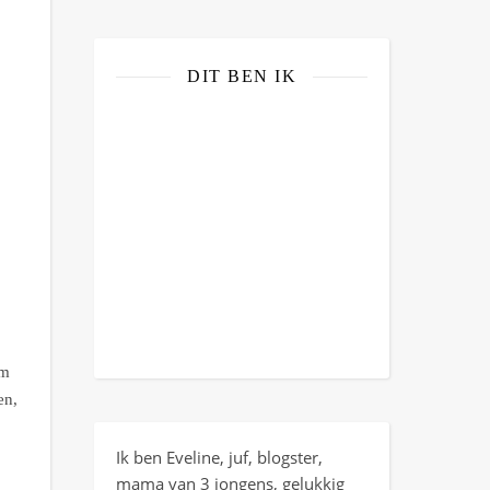
DIT BEN IK
im
en,
Ik ben Eveline, juf, blogster,
mama van 3 jongens, gelukkig