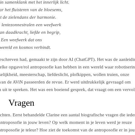
 in samenklank met het innerlijk licht.
ar het fluisteren van de bloesems,
t de zielendans der harmonie.
lentezonnestralen een weefwerk
n daadkracht, liefde en begrip,
Een weefwerk dat ons
wereld en kosmos verbindt.
eschreven had, gemaakt te zijn door AI (ChatGPT). Het was de aanleidi
elke opgave/rol antroposofie kan hebben in een wereld waar robotiseri
selijkheid, meesterschap, liefdeslicht, plofkippen, wollen truien, onze
ut van de AViN passeerden de revue. Er werd uitdrukkelijk gevraagd om
uit te spreken. Het was een boeiend gesprek, dat vraagt om een vervol
Vragen
chten. Eerst behandelde Clarine een aantal biografische vragen die iede
antroposofie in jouw leven? Op welk moment in je leven werd je reuze
troposofie je teleur? Hoe ziet de toekomst van de antroposofie er in jo