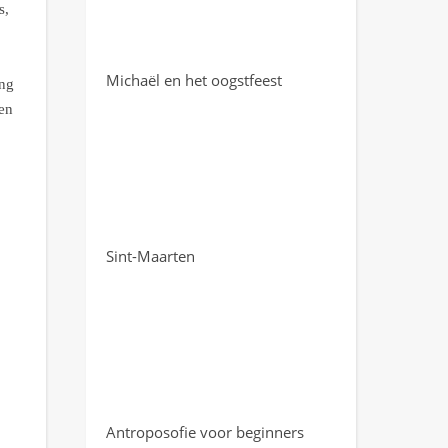
s,
Michaël en het oogstfeest
ing
en
Sint-Maarten
Antroposofie voor beginners