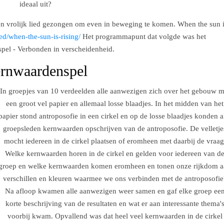
ideaal uit?
en vrolijk lied gezongen om even in beweging te komen. When the sun 
ied/when-the-sun-is-rising/
Het programmapunt dat volgde was het
el - Verbonden in verscheidenheid.
rnwaardenspel
In groepjes van 10 verdeelden alle aanwezigen zich over het gebouw m
een groot vel papier en allemaal losse blaadjes. In het midden van het
papier stond antroposofie in een cirkel en op de losse blaadjes konden a
groepsleden kernwaarden opschrijven van de antroposofie. De velletje
mocht iedereen in de cirkel plaatsen of eromheen met daarbij de vraag
Welke kernwaarden horen in de cirkel en gelden voor iedereen van d
groep en welke kernwaarden komen eromheen en tonen onze rijkdom 
verschillen en kleuren waarmee we ons verbinden met de antroposofie
Na afloop kwamen alle aanwezigen weer samen en gaf elke groep ee
korte beschrijving van de resultaten en wat er aan interessante thema'
voorbij kwam. Opvallend was dat heel veel kernwaarden in de cirkel