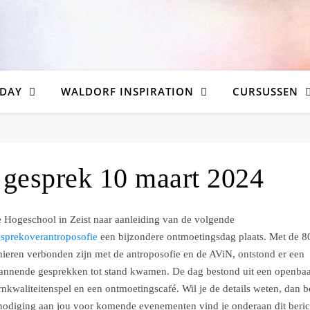
DAY
WALDORF INSPIRATION
CURSUSSEN
n gesprek 10 maart 2024
e Hogeschool in Zeist naar aanleiding van de volgende
sprekoverantroposofie
een bijzondere ontmoetingsdag plaats. Met de 8
nieren verbonden zijn met de antroposofie en de AViN, ontstond er een
spannende gesprekken tot stand kwamen. De dag bestond uit een openbaa
rnkwaliteitenspel en een ontmoetingscafé. Wil je de details weten, dan 
tnodiging aan jou voor komende evenementen vind je onderaan dit beric