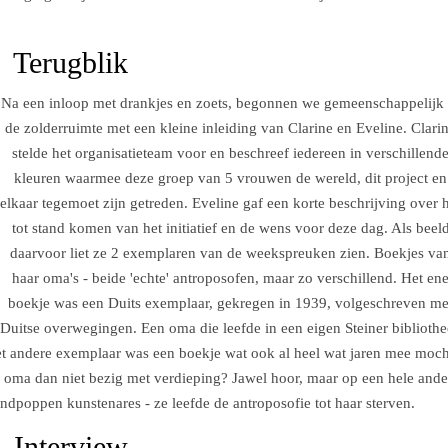
Terugblik
Na een inloop met drankjes en zoets, begonnen we gemeenschappelijk 
de zolderruimte met een kleine inleiding van Clarine en Eveline. Clari
stelde het organisatieteam voor en beschreef iedereen in verschillend
kleuren waarmee deze groep van 5 vrouwen de wereld, dit project en
elkaar tegemoet zijn getreden. Eveline gaf een korte beschrijving over 
tot stand komen van het initiatief en de wens voor deze dag. Als beel
daarvoor liet ze 2 exemplaren van de weekspreuken zien. Boekjes va
haar oma's - beide 'echte' antroposofen, maar zo verschillend. Het en
boekje was een Duits exemplaar, gekregen in 1939, volgeschreven me
Duitse overwegingen. Een oma die leefde in een eigen Steiner biblioth
 Het andere exemplaar was een boekje wat ook al heel wat jaren mee moch
e oma dan niet bezig met verdieping? Jawel hoor, maar op een hele ande
dpoppen kunstenares - ze leefde de antroposofie tot haar sterven.
Interview