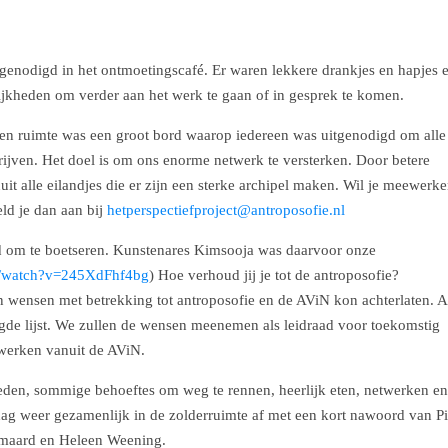
tgenodigd in het ontmoetingscafé. Er waren lekkere drankjes en hapjes 
ijkheden om verder aan het werk te gaan of in gesprek te komen.
 een ruimte was een groot bord waarop iedereen was uitgenodigd om alle
hrijven. Het doel is om ons enorme netwerk te versterken. Door betere
it alle eilandjes die er zijn een sterke archipel maken. Wil je meewerk
ld je dan aan bij
hetperspectiefproject@antroposofie.nl
d om te boetseren. Kunstenares Kimsooja was daarvoor onze
m/watch?v=245XdFhf4bg
) Hoe verhoud jij je tot de antroposofie?
wensen met betrekking tot antroposofie en de AViN kon achterlaten. A
de lijst. We zullen de wensen meenemen als leidraad voor toekomstig
werken vanuit de AViN.
den, sommige behoeftes om weg te rennen, heerlijk eten, netwerken en
dag weer gezamenlijk in de zolderruimte af met een kort nawoord van P
maard en Heleen Weening.