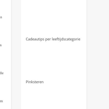
en
Cadeautips per leeftijdscategorie
en
lle
Pinksteren
im