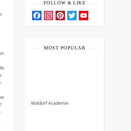
FOLLOW & LIKE
is
Facebook
Instagram
Pinterest
Twitter
YouTube
Channel
MOST POPULAR
et
lle
s
:
e
aan
Waldorf Academie
?
n
s