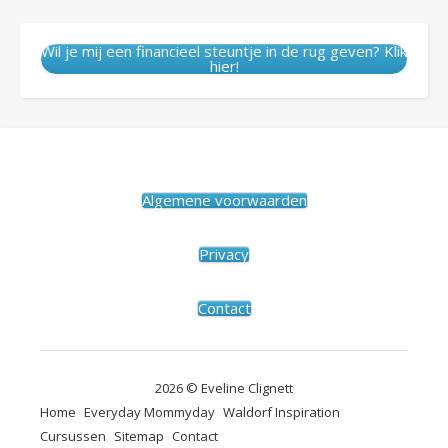
Wil je mij een financieel steuntje in de rug geven? Klik
hier!
Algemene voorwaarden
Privacy
Contact
2026 © Eveline Clignett
Home
Everyday Mommyday
Waldorf Inspiration
Cursussen
Sitemap
Contact