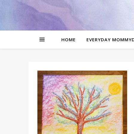
be
l
HOME
EVERYDAY MOMMY