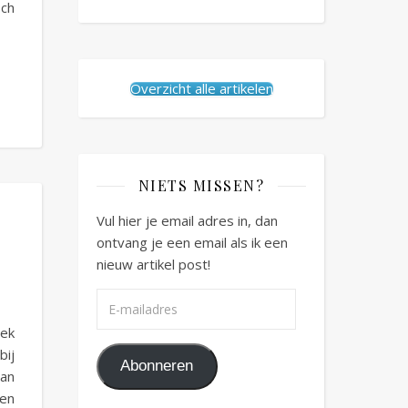
och
Overzicht alle artikelen
NIETS MISSEN?
Vul hier je email adres in, dan
ontvang je een email als ik een
nieuw artikel post!
E-mailadres
eek
bij
Abonneren
van
en