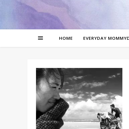
be
l
HOME
EVERYDAY MOMMY