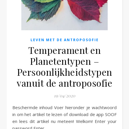
e
LEVEN MET DE ANTROPOSOFIE
Temperament en
Planetentypen –
Persoonlijkheidstypen
vanuit de antroposofie
19/04/2020
Beschermde inhoud Voer hieronder je wachtwoord
in om het artikel te lezen of download de app SOOF
en lees dit artikel nu meteen! Welkom! Enter your
password Enter