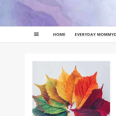
be
l
HOME
EVERYDAY MOMMY