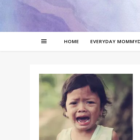
be
l
HOME
EVERYDAY MOMMY