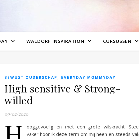
DAY
WALDORF INSPIRATION
CURSUSSEN
,
BEWUST OUDERSCHAP
EVERYDAY MOMMYDAY
High sensitive & Strong-
willed
09/02/2020
H
ooggevoelig en met een grote wilskracht. Stee
vaker hoor ik deze term om mij heen en steeds va