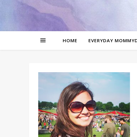
be
l
HOME
EVERYDAY MOMMY