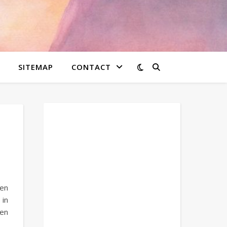
SITEMAP
CONTACT
Den
 in
ben