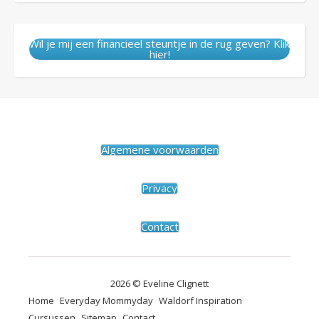
Wil je mij een financieel steuntje in de rug geven? Klik
hier!
Algemene voorwaarden
Privacy
Contact
2026 © Eveline Clignett
Home
Everyday Mommyday
Waldorf Inspiration
Cursussen
Sitemap
Contact