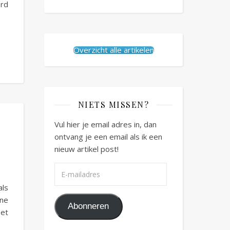
ord
Overzicht alle artikelen
NIETS MISSEN?
Vul hier je email adres in, dan
ontvang je een email als ik een
nieuw artikel post!
E-mailadres
als
ine
Abonneren
Het