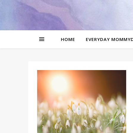
be
l
HOME
EVERYDAY MOMMY