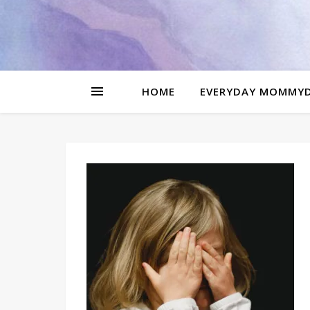
be
l
HOME
EVERYDAY MOMMY