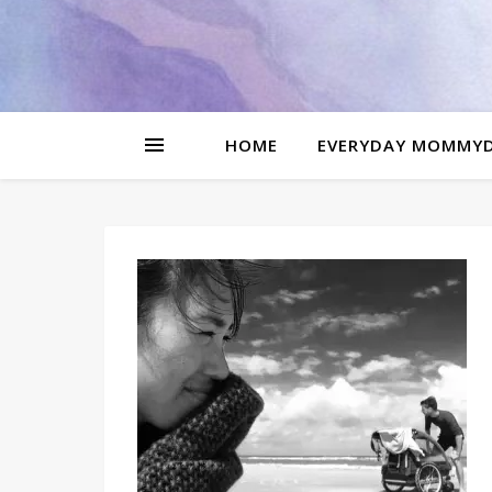
be
l
HOME
EVERYDAY MOMMY