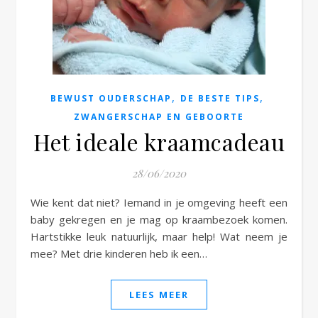
e
,
,
BEWUST OUDERSCHAP
DE BESTE TIPS
ZWANGERSCHAP EN GEBOORTE
Het ideale kraamcadeau
28/06/2020
Wie kent dat niet? Iemand in je omgeving heeft een
baby gekregen en je mag op kraambezoek komen.
Hartstikke leuk natuurlijk, maar help! Wat neem je
mee? Met drie kinderen heb ik een…
LEES MEER